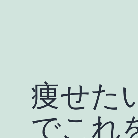
コ
ン
テ
ン
ツ
へ
ス
キ
痩せた
ッ
プ
でこれ