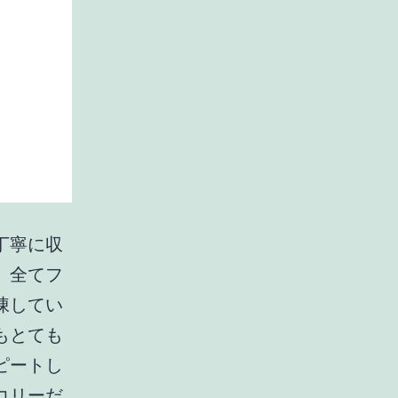
丁寧に収
。全てフ
凍してい
もとても
ピートし
コリーだ