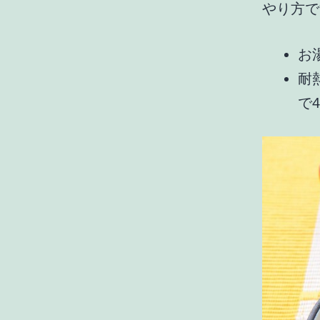
やり方で
お
耐
で