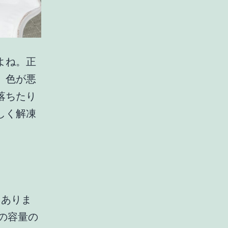
よね。正
、色が悪
落ちたり
しく解凍
りありま
の容量の